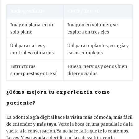
Radiografía 2D
CBCT / TAC 3D
Imagen plana, en un
Imagen en volumen, se
solo plano
explora en tres ejes
Útil para caries y
Útil para implantes, cirugía y
controles rutinarios
casos complejos
Estructuras
Hueso, nervios y senos bien
superpuestas entre sí
diferenciados
¿Cómo mejora tu experiencia como
paciente?
La odontología digital hace la visita más cómoda, más fácil
de entender y más tuya.
Verte la boca en una pantalla le da la
vuelta a la conversación. Ya no hace falta que te lo contemos.
Lo ves. Y eso ayuda a decidir con la cabeza fría, con la