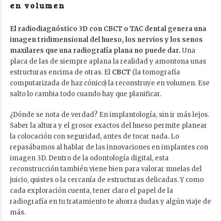
en volumen
El radiodiagnóstico 3D con CBCT o TAC dental genera una
imagen tridimensional del hueso, los nervios y los senos
maxilares que una radiografía plana no puede dar.
Una
placa de las de siempre aplana la realidad y amontona unas
estructuras encima de otras. El
CBCT
(la tomografía
computarizada de haz cónico) la reconstruye en volumen. Ese
salto lo cambia todo cuando hay que planificar.
¿Dónde se nota de verdad? En implantología, sin ir más lejos.
Saber la altura y el grosor exactos del hueso permite planear
la colocación con seguridad, antes de tocar nada. Lo
repasábamos al hablar de las
innovaciones en implantes con
imagen 3D
. Dentro de la odontología digital, esta
reconstrucción también viene bien para valorar muelas del
juicio, quistes o la cercanía de estructuras delicadas. Y como
cada exploración cuenta, tener claro
el papel de la
radiografía en tu tratamiento
te ahorra dudas y algún viaje de
más.