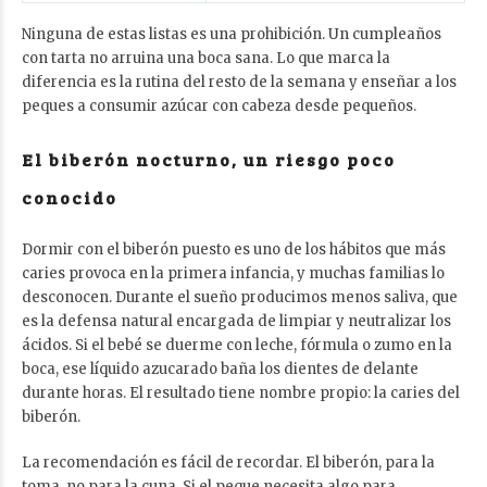
Ninguna de estas listas es una prohibición. Un cumpleaños
con tarta no arruina una boca sana. Lo que marca la
diferencia es la rutina del resto de la semana y enseñar a los
peques a
consumir azúcar con cabeza
desde pequeños.
El biberón nocturno, un riesgo poco
conocido
Dormir con el biberón puesto es uno de los hábitos que más
caries provoca en la primera infancia, y muchas familias lo
desconocen. Durante el sueño producimos menos saliva, que
es la defensa natural encargada de limpiar y neutralizar los
ácidos. Si el bebé se duerme con leche, fórmula o zumo en la
boca, ese líquido azucarado baña los dientes de delante
durante horas. El resultado tiene nombre propio: la caries del
biberón.
La recomendación es fácil de recordar. El biberón, para la
toma, no para la cuna. Si el peque necesita algo para