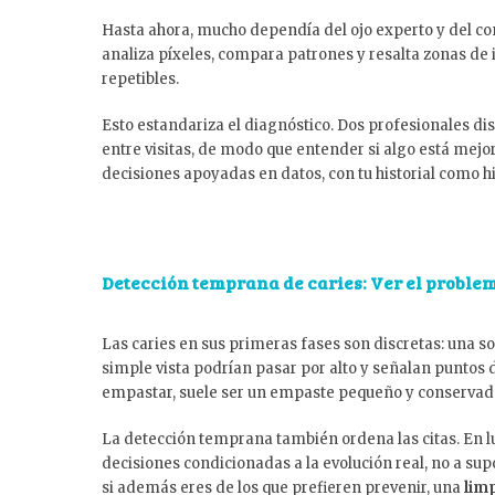
Hasta ahora, mucho dependía del ojo experto y del cont
analiza píxeles, compara patrones y resalta zonas de 
repetibles.
Esto estandariza el diagnóstico. Dos profesionales d
entre visitas, de modo que entender si algo está mej
decisiones apoyadas en datos, con tu historial como hi
Detección temprana de caries: Ver el proble
Las caries en sus primeras fases son discretas: una s
simple vista podrían pasar por alto y señalan puntos de
empastar, suele ser un empaste pequeño y conservad
La detección temprana también ordena las citas. En l
decisiones condicionadas a la evolución real, no a sup
si además eres de los que prefieren prevenir, una
lim