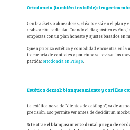
Ortodoncia (también invisible): trayectos má
Con brackets o alineadores, el éxito está en el plan y
reabsorción radicular. Cuando el diagnóstico es fino,
empiezas con un plan honesto y ajustes basados en mét
Quien prioriza estética y comodidad encuentra en la
o
frecuencia de controles y por cómo se revisan los movi
partida:
ortodoncia en Priego
.
Estética dental: blanqueamiento y carillas c
La estética no va de “dientes de catálogo”, va de armo
precisión. Eso permite ver antes de decidir: un mock-u
Si te atrae el
blanqueamiento dental priego de córd