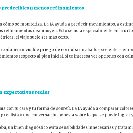
s predecibles y menos refinamientos
 en cómo se monitoriza. La IA ayuda a predecir movimientos, a estima
 los refinamientos disminuyen. Esto se nota especialmente en la
orto
ricas, el viaje suele ser más corto.
rtodoncia invisible priego de córdoba
un aliado excelente, siempr
mientos respecto al plan inicial. Si te interesa ver opciones con cal
on expectativas reales
nía con tu cara y tu forma de sonreír. La IA ayuda a comparar colore
p realista y una conversación honesta sobre lo que se puede lograr y
oba
, un buen diagnóstico evita sensibilidades innecesarias y tratam