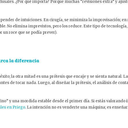
oclusales. ¿Por qué importa? Porque muchas “revisiones extra” y ajus
epender de intuiciones. En cirugía, se minimiza la improvisación; en
ble. No elimina imprevistos, pero los reduce. Este tipo de tecnología
r un roce que se podía prever).
rca la diferencia
éxito; la otra mitad es una prótesis que encaje y se sienta natural. L
ntes de tocar nada. Luego, al diseñar la prótesis, el análisis de cont
 fino” y una mordida estable desde el primer día. Si estás valorando
les en Priego
. La intención no es venderte una máquina; es enseñar