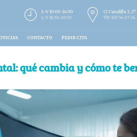
L-V 10:00-14:00
C/ Casalilla 3, 2
L-V 16:30-20:30
Tlf: 957 54 07 34
OTICIAS
CONTACTO
PEDIR CITA
ntal: qué cambia y cómo te be