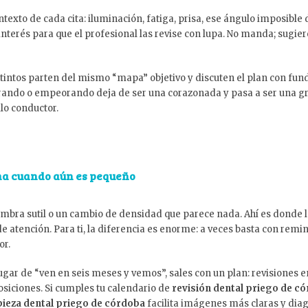
exto de cada cita: iluminación, fatiga, prisa, ese ángulo imposible 
interés para que el profesional las revise con lupa. No manda; sugie
istintos parten del mismo “mapa” objetivo y discuten el plan con f
orando o empeorando deja de ser una corazonada y pasa a ser una grá
lo conductor.
ma cuando aún es pequeño
ombra sutil o un cambio de densidad que parece nada. Ahí es donde la
 atención. Para ti, la diferencia es enorme: a veces basta con reminer
or.
ugar de “ven en seis meses y vemos”, sales con un plan: revisiones
osiciones. Si cumples tu calendario de
revisión dental priego de c
pieza dental priego de córdoba
facilita imágenes más claras y dia