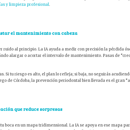
as y limpieza profesional
.
justar el mantenimiento con cabeza
ruido al principio. La IA ayuda a medir con precisión la pérdida ós
ándo alargar o acortar el intervalo de mantenimiento. Pasas de “cr
das. Si tu riesgo es alto, el plan lo refleja; si baja, no seguirás acu
ego de Córdoba, la prevención periodontal bien llevada es el gran 
cación que reduce sorpresas
n tu boca en un mapa tridimensional. La IA se apoya en ese mapa par