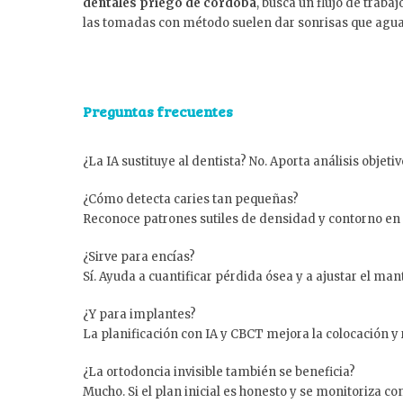
dentales priego de córdoba
, busca un flujo de trab
las tomadas con método suelen dar sonrisas que agua
Preguntas frecuentes
¿La IA sustituye al dentista? No. Aporta análisis objet
¿Cómo detecta caries tan pequeñas?
Reconoce patrones sutiles de densidad y contorno en 
¿Sirve para encías?
Sí. Ayuda a cuantificar pérdida ósea y a ajustar el ma
¿Y para implantes?
La planificación con IA y CBCT mejora la colocación y 
¿La ortodoncia invisible también se beneficia?
Mucho. Si el plan inicial es honesto y se monitoriza co