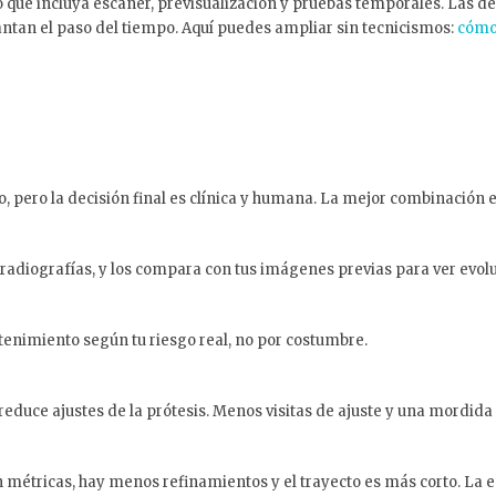
ajo que incluya escáner, previsualización y pruebas temporales. Las d
ntan el paso del tiempo. Aquí puedes ampliar sin tecnicismos:
cómo
ivo, pero la decisión final es clínica y humana. La mejor combinación
radiografías, y los compara con tus imágenes previas para ver evolu
ntenimiento según tu riesgo real, no por costumbre.
reduce ajustes de la prótesis. Menos visitas de ajuste y una mordida
n métricas, hay menos refinamientos y el trayecto es más corto. La es