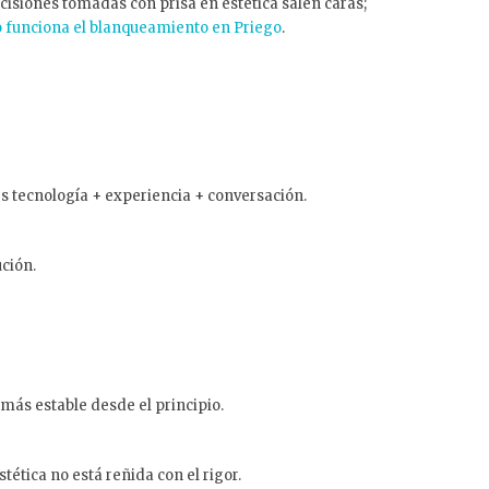
ecisiones tomadas con prisa en estética salen caras;
 funciona el blanqueamiento en Priego
.
 es tecnología + experiencia + conversación.
ción.
 más estable desde el principio.
tética no está reñida con el rigor.