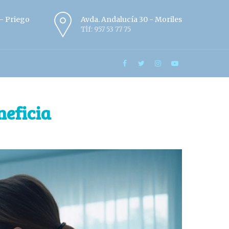
º - Priego
Avda. Andalucía 30 - Moriles
Tlf: 957 53 77 75
neficia