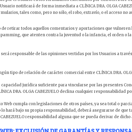
, el Usuario notificará de forma inmediata a CLÍNICA DRA. OLGA CABE
larios, tales como, pero no sólo, el robo, extravío, o el acceso no a
 retirar todos aquellos comentarios y aportaciones que vulneren la 
pamming, que atenten contra la juventud o la infancia, el orden o la 
rá responsable de las opiniones vertidas por los Usuarios a travé
ingún tipo de relación de carácter comercial entre CLÍNICA DRA. OL
capacidad jurídica suficiente para vincularse por las presentes Cond
NICA DRA. OLGA CABEZUELO declina cualquier responsabilidad por e
eb cumpla con legislaciones de otros países, ya sea total o parcial
b lo hará bajo su propia responsabilidad, deberá asegurarse de que t
 CABEZUELO responsabilidad alguna que se pueda derivar de dicho 
O WEB: EXCLUSIÓN DE GARANTÍAS Y RESPONS