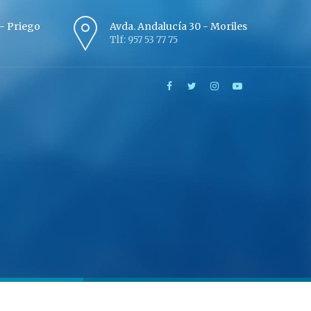
º - Priego
Avda. Andalucía 30 - Moriles
Tlf: 957 53 77 75