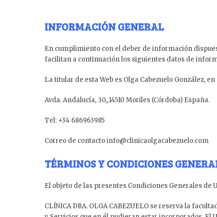
INFORMACIÓN GENERAL
En cumplimiento con el deber de información dispuesto
facilitan a continuación los siguientes datos de infor
La titular de esta Web es Olga Cabezuelo González, en
Avda. Andalucía, 30,,14510 Moriles (Córdoba) España.
Tel: +34 686963985
Correo de contacto info@clinicaolgacabezuelo.com
TÉRMINOS Y CONDICIONES GENERAL
El objeto de las presentes Condiciones Generales de Uso
CLÍNICA DRA. OLGA CABEZUELO se reserva la facultad de
y Servicios que en él pudieran estar incorporados. 