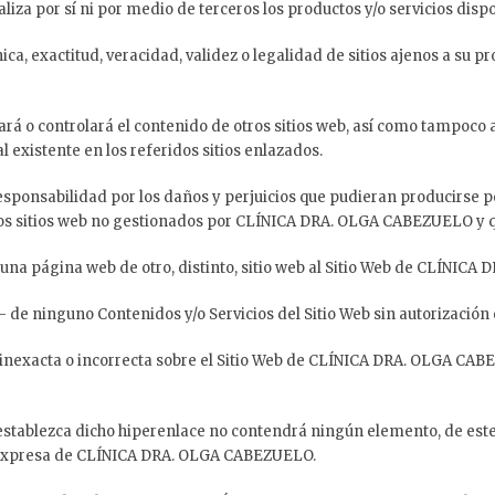
 por sí ni por medio de terceros los productos y/o servicios dispon
ca, exactitud, veracidad, validez o legalidad de sitios ajenos a su 
 o controlará el contenido de otros sitios web, así como tampoco a
l existente en los referidos sitios enlazados.
abilidad por los daños y perjuicios que pudieran producirse por el
los sitios web no gestionados por CLÍNICA DRA. OLGA CABEZUELO y q
e una página web de otro, distinto, sitio web al Sitio Web de CLÍNI
— de ninguno Contenidos y/o Servicios del Sitio Web sin autorizac
nexacta o incorrecta sobre el Sitio Web de CLÍNICA DRA. OLGA CABEZ
se establezca dicho hiperenlace no contendrá ningún elemento, de est
n expresa de CLÍNICA DRA. OLGA CABEZUELO.