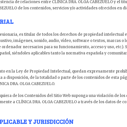
istencia de relaciones entre CLÍNICA DRA. OLGA CABEZUELO y el titular
UELO de los contenidos, servicios y/o actividades ofrecidos en dich
RIAL
naria, es titular de todos los derechos de propiedad intelectual e 
ustivo, imágenes, sonido, audio, vídeo, software o textos, marcas o 
 ordenador necesarios para su funcionamiento, acceso y uso, etc.). 
pañol, siéndoles aplicables tanto la normativa española y comunita
sto en la Ley de Propiedad Intelectual, quedan expresamente prohibid
a disposición, de la totalidad o parte de los contenidos de esta pág
 CLÍNICA DRA. OLGA CABEZUELO.
lquiera de los Contenidos del Sitio Web suponga una violación de los
tamente a CLÍNICA DRA. OLGA CABEZUELO a través de los datos de 
PLICABLE Y JURISDICCIÓN