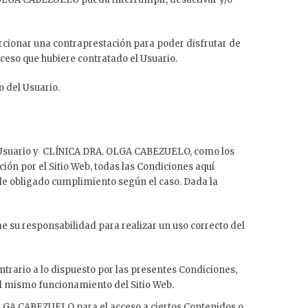
oporcionar una contraprestación para poder disfrutar de
cceso que hubiere contratado el Usuario.
o del Usuario.
y el Usuario y CLÍNICA DRA. OLGA CABEZUELO, como los
ción por el Sitio Web, todas las Condiciones aquí
l de obligado cumplimiento según el caso. Dada la
 su responsabilidad para realizar un uso correcto del
trario a lo dispuesto por las presentes Condiciones,
del mismo funcionamiento del Sitio Web.
 OLGA CABEZUELO para el acceso a ciertos Contenidos o