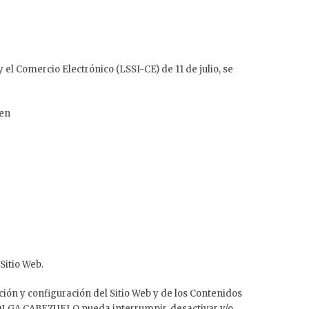
l Comercio Electrónico (LSSI-CE) de 11 de julio, se
 en
Sitio Web.
ión y configuración del Sitio Web y de los Contenidos
. OLGA CABEZUELO pueda interrumpir, desactivar y/o