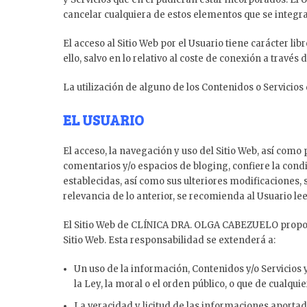
cancelar cualquiera de estos elementos que se integran
El acceso al Sitio Web por el Usuario tiene carácter li
ello, salvo en lo relativo al coste de conexión a trav
La utilización de alguno de los Contenidos o Servicios
EL USUARIO
El acceso, la navegación y uso del Sitio Web, así com
comentarios y/o espacios de bloging, confiere la condi
establecidas, así como sus ulteriores modificaciones,
relevancia de lo anterior, se recomienda al Usuario leer
El Sitio Web de CLÍNICA DRA. OLGA CABEZUELO proporci
Sitio Web. Esta responsabilidad se extenderá a:
Un uso de la información, Contenidos y/o Servicios
la Ley, la moral o el orden público, o que de cualq
La veracidad y licitud de las informaciones aporta