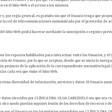
 en el Sitio Web o el acceso a los mismos.
bre y, por regla general, es gratuito sin que el Usuario tenga que pr
és de la red de telecomunicaciones suministrada por el proveedor de a
 del Sitio Web podrá hacerse mediante la suscripción o registro previ
o por los espacios habilitados para interactuar entre los Usuarios, 
ción de Usuario, por lo que se aceptan, desde que se inicia la navega
 sin perjuicio de la aplicación de la correspondiente normativa lega
las cada vez que visite el Sitio Web.
ona diversidad de información, servicios y datos. El Usuario asume
 y datos ofrecidos por CLÍNICA DRA. OLGA CABEZUELO sin que sea con
uier otro modo puedan suponer lesión de los derechos de terceros o 
das por el Usuario en los formularios extendidos por CLÍNICA DRA.