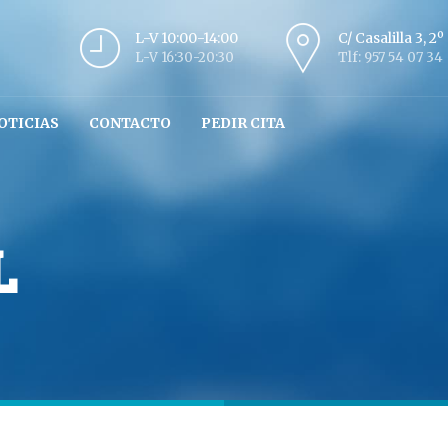
L-V 10:00-14:00
C/ Casalilla 3, 2
L-V 16:30-20:30
Tlf: 957 54 07 34
OTICIAS
CONTACTO
PEDIR CITA
L