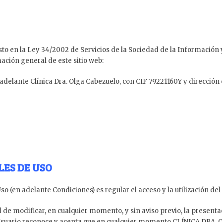
 en la Ley 34/2002 de Servicios de la Sociedad de la Información y e
mación general de este sitio web:
 adelante Clínica Dra. Olga Cabezuelo, con CIF 79221160Y y dirección
ES DE USO
 (en adelante Condiciones) es regular el acceso y la utilización del 
 modificar, en cualquier momento, y sin aviso previo, la presentac
El Usuario reconoce y acepta que en cualquier momento CLÍNICA DRA