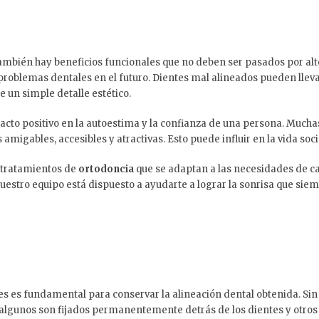
 también hay beneficios funcionales que no deben ser pasados por alto
 problemas dentales en el futuro. Dientes mal alineados pueden llev
e un simple detalle estético.
cto positivo en la autoestima y la confianza de una persona. Mucha
migables, accesibles y atractivas. Esto puede influir en la vida soc
 tratamientos de
ortodoncia
que se adaptan a las necesidades de ca
estro equipo está dispuesto a ayudarte a lograr la sonrisa que siem
s es fundamental para conservar la alineación dental obtenida. Sin e
: algunos son fijados permanentemente detrás de los dientes y otros