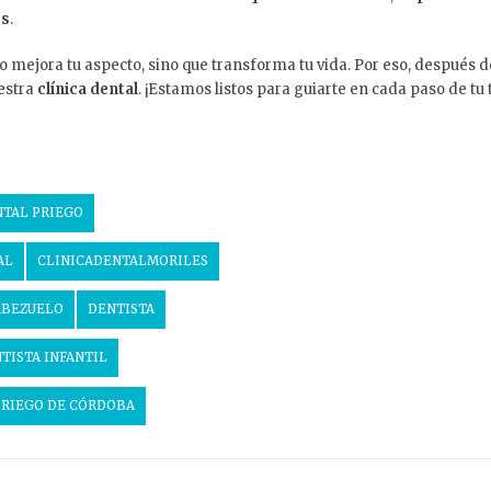
es
.
mejora tu aspecto, sino que transforma tu vida. Por eso, después de
uestra
clínica dental
. ¡Estamos listos para guiarte en cada paso de tu
NTAL PRIEGO
AL
CLINICADENTALMORILES
ABEZUELO
DENTISTA
TISTA INFANTIL
PRIEGO DE CÓRDOBA