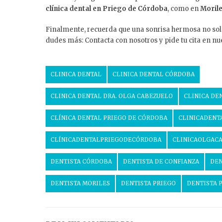
clínica dental en Priego de Córdoba
, como en
Moril
Finalmente, recuerda que una sonrisa hermosa no solo 
dudes más: Contacta con nosotros y pide tu cita en n
CLINICA DENTAL
CLINICA DENTAL CÓRDOBA
CLINICA DENTAL DRA. OLGA CABEZUELO
CLINICA DE
CLÍNICA DENTAL PRIEGO DE CÓRDOBA
CLINICADENT
CLÍNICADENTALPRIEGODECÓRDOBA
CLINICAOLGAC
DENTISTA CÓRDOBA
DENTISTA DE CONFIANZA
DEN
DENTISTA MORILES
DENTISTA PRIEGO
DENTISTA 