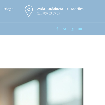
º - Priego
Avda. Andalucía 30 - Moriles
Tlf: 957 53 77 75