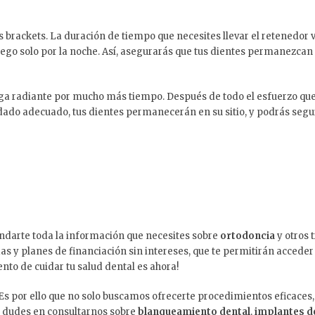
s brackets. La duración de tiempo que necesites llevar el retenedor
o solo por la noche. Así, asegurarás que tus dientes permanezcan en
ga radiante por mucho más tiempo. Después de todo el esfuerzo qu
idado adecuado, tus dientes permanecerán en su sitio, y podrás segu
indarte toda la información que necesites sobre
ortodoncia
y otros 
s y planes de financiación sin intereses, que te permitirán accede
to de cuidar tu salud dental es ahora!
l. Es por ello que no solo buscamos ofrecerte procedimientos eficac
 dudes en consultarnos sobre
blanqueamiento dental
,
implantes d