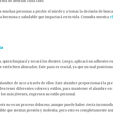
forma de abordar cada caso.
 muchas personas a perder el miedo y a tomar la decisión de busc
risa hermosa y saludable que impactará en tu vida. Consulta nuestra
c
ts
, quien limpiará y secará los dientes. Luego, aplicará un adhesivo es
e estén bien alineados. Este paso es crucial, ya que un mal posicion
 alambre de arco a través de ellos. Este alambre proporcionará la pr
en tener diferentes colores y estilos, para mantener el alambre en s
 los más jóvenes, expresen su estilo personal.
ets no es un proceso doloroso, aunque puede haber cierta incomodida
ble que sientas presión y molestia, pero esto es completamente nor