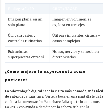
Radiografía 2D
CBCT / TAC 3D
Imagen plana, en un
Imagen en volumen, se
solo plano
explora en tres ejes
Útil para caries y
Útil para implantes, cirugía y
controles rutinarios
casos complejos
Estructuras
Hueso, nervios y senos bien
superpuestas entre sí
diferenciados
¿Cómo mejora tu experiencia como
paciente?
La odontología digital hace la visita más cómoda, más fácil
de entender y más tuya.
Verte la boca en una pantalla le da la
vuelta a la conversación. Ya no hace falta que te lo contemos.
Lo ves. Y eso ayuda a decidir con la cabeza fría, con la