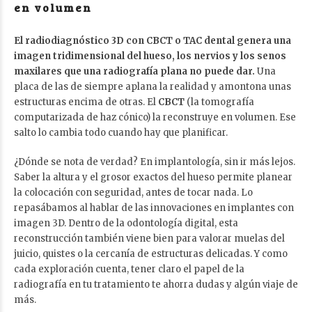
en volumen
El radiodiagnóstico 3D con CBCT o TAC dental genera una
imagen tridimensional del hueso, los nervios y los senos
maxilares que una radiografía plana no puede dar.
Una
placa de las de siempre aplana la realidad y amontona unas
estructuras encima de otras. El
CBCT
(la tomografía
computarizada de haz cónico) la reconstruye en volumen. Ese
salto lo cambia todo cuando hay que planificar.
¿Dónde se nota de verdad? En implantología, sin ir más lejos.
Saber la altura y el grosor exactos del hueso permite planear
la colocación con seguridad, antes de tocar nada. Lo
repasábamos al hablar de las
innovaciones en implantes con
imagen 3D
. Dentro de la odontología digital, esta
reconstrucción también viene bien para valorar muelas del
juicio, quistes o la cercanía de estructuras delicadas. Y como
cada exploración cuenta, tener claro
el papel de la
radiografía en tu tratamiento
te ahorra dudas y algún viaje de
más.