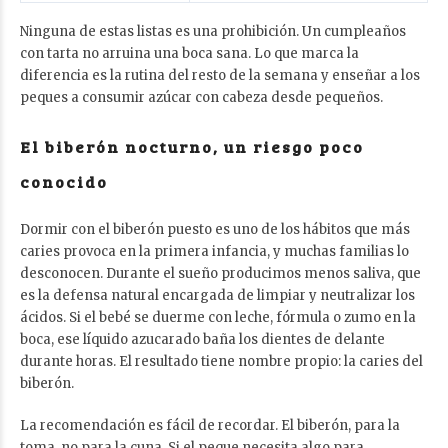
Ninguna de estas listas es una prohibición. Un cumpleaños
con tarta no arruina una boca sana. Lo que marca la
diferencia es la rutina del resto de la semana y enseñar a los
peques a
consumir azúcar con cabeza
desde pequeños.
El biberón nocturno, un riesgo poco
conocido
Dormir con el biberón puesto es uno de los hábitos que más
caries provoca en la primera infancia, y muchas familias lo
desconocen. Durante el sueño producimos menos saliva, que
es la defensa natural encargada de limpiar y neutralizar los
ácidos. Si el bebé se duerme con leche, fórmula o zumo en la
boca, ese líquido azucarado baña los dientes de delante
durante horas. El resultado tiene nombre propio: la caries del
biberón.
La recomendación es fácil de recordar. El biberón, para la
toma, no para la cuna. Si el peque necesita algo para