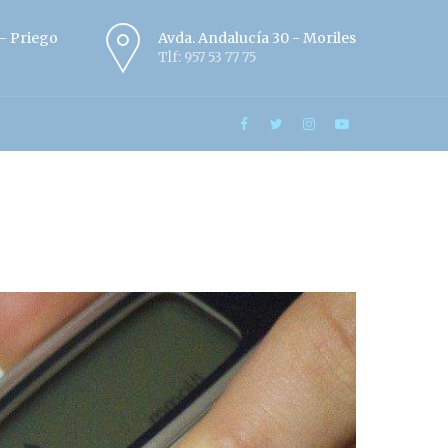
º - Priego
Avda. Andalucía 30 - Moriles
Tlf: 957 53 77 75