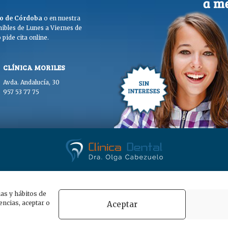
ego de Córdoba
o en nuestra
ibles de Lunes a Viernes de
pide cita online.
CLÍNICA MORILES
Avda. Andalucía, 30
957 53 77 75
. Olga Cabezuelo 2026. Todos los derechos reservados. |
Aviso legal
|
Polític
ias y hábitos de
ncias, aceptar o
Aceptar