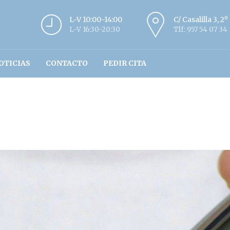
L-V 10:00-14:00
C/ Casalilla 3, 2
L-V 16:30-20:30
Tlf: 957 54 07 34
OTICIAS
CONTACTO
PEDIR CITA