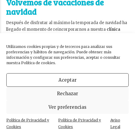
Volvemos de vacaciones de
navidad
Después de disfrutar al máximo la temporada de navidad ha
llegado el momento de reincorporarnos a nuestra
clínica
dental en Moriles
para seguir ofreciéndoles los mejores
cuidados y
servicios odontológicos
.
Utilizamos cookies propias y de terceros para analizar sus
preferencias y hábitos de navegación. Puede obtener más
Efectivamente, en nuestra
Clínica Dental Dra. Olga Cabezuelo
información y configurar sus preferencias, aceptar o consultar
estamos listos para reencontrarnos con todos ustedes y
nuestra Política de cookies.
tomar las riendas de su
salud bucodental
.
Aceptar
SEGUIR LEYENDO
Rechazar
Ver preferencias
Política de Privacidad y
Política de Privacidad y
Aviso
Cookies
Cookies
Legal
Entradas anteriores