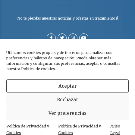
No te pierdas nuestras noticias y ofertas en tratamientos!
Utilizamos cookies propias y de terceros para analizar sus
preferencias y hábitos de navegación. Puede obtener más
información y configurar sus preferencias, aceptar o consultar
nuestra Política de cookies.
Aceptar
Copyright © Clínica Dra. Olga Cabezuelo 2026. Todos los derechos
Rechazar
reservados. |
Aviso legal
|
Política de privacidad y cookies
Ver preferencias
Política de Privacidad y
Política de Privacidad y
Aviso
POWERED BY
WHITE LION STUDIO
Cookies
Cookies
Legal