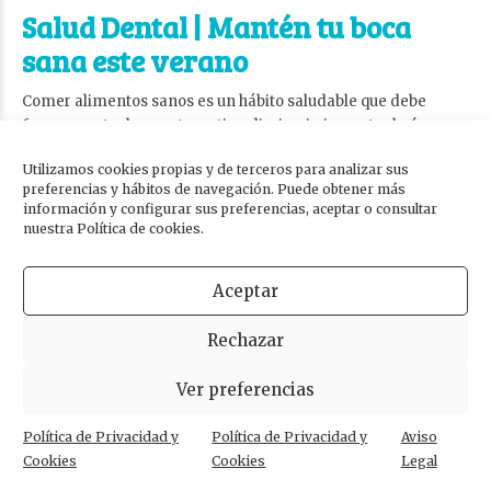
Salud Dental | Mantén tu boca
sana este verano
Comer alimentos sanos es un hábito saludable que debe
formar parte de nuestra rutina diaria, sin importar la época
del año. Así, aunque llega el verano
debes prestar atención a
Utilizamos cookies propias y de terceros para analizar sus
las cosas que comes si quieres
mantener tu boca sana
,
preferencias y hábitos de navegación. Puede obtener más
libre de
caries
y en óptimas condiciones.
información y configurar sus preferencias, aceptar o consultar
nuestra Política de cookies.
Existen toda clase de alimentos que podemos consumir en
verano, los cuales no solamente nos aportan una buena salud
Aceptar
física,
sino también una buena
salud dental
. En este artículo
traemos para ti una lista con algunos de estos alimentos. No
Rechazar
dejes de leer hasta el final y comienza a incorporar hoy
mismo estos alimentos dentro de tu dieta.
Ver preferencias
Política de Privacidad y
Política de Privacidad y
Aviso
SEGUIR LEYENDO
Cookies
Cookies
Legal