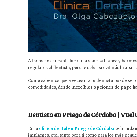
A todos nos encanta lucir una sonrisa blanca y hermosa
regulares al dentista, porque solo así evitarás la apar
Como sabemos que a veces ir a tu dentista puede ser 
comodidades,
desde increíbles opciones de pago ha
Dentista en Priego de Córdoba | Vuel
En la
clínica dental en Priego de Córdoba
te brinda
implantes, etc., tanto para ti como para los más pequeñ