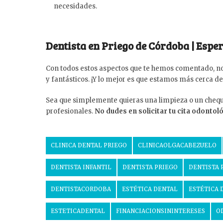
necesidades.
Dentista en Priego de Córdoba | Espe
Con todos estos aspectos que te hemos comentado, n
y fantásticos. ¡Y lo mejor es que estamos más cerca de 
Sea que simplemente quieras una limpieza o un chequ
profesionales.
No dudes en solicitar tu cita odontol
CLINICA DENTAL PRIEGO
CLINICAOLGACABEZUELO
DENTISTA INFANTIL
DENTISTA PRIEGO
DENTISTA 
DENTISTACORDOBA
ESTÉTICA DENTAL
ESTÉTICA 
ESTETICADENTAL
FINANCIACIONSININTERESES
O