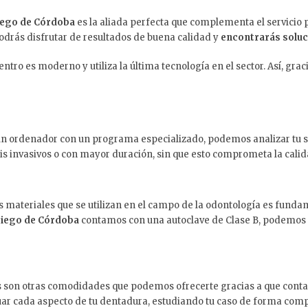
riego de Córdoba
es la aliada perfecta que complementa el servicio
podrás disfrutar de resultados de buena calidad y
encontrarás soluc
ntro es moderno y utiliza la última tecnología en el sector. Así, gr
 un ordenador con un programa especializado, podemos analizar tu so
is invasivos o con mayor duración, sin que esto comprometa la calida
los materiales que se utilizan en el campo de la odontología es fund
Priego de Córdoba
contamos con una autoclave de Clase B, podemos 
as son otras comodidades que podemos ofrecerte gracias a que cont
uar cada aspecto de tu dentadura, estudiando tu caso de forma comp