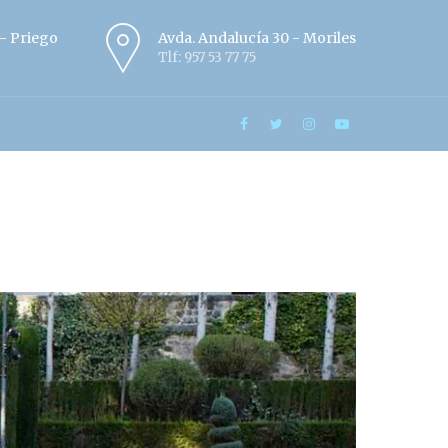
º - Priego
Avda. Andalucía 30 - Moriles
Tlf: 957 53 77 75