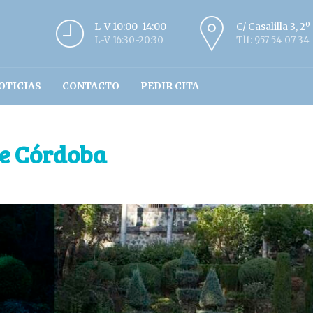
L-V 10:00-14:00
C/ Casalilla 3, 2
L-V 16:30-20:30
Tlf: 957 54 07 34
OTICIAS
CONTACTO
PEDIR CITA
de Córdoba