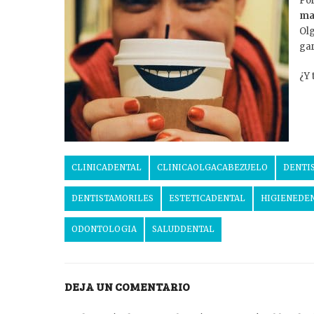
Po
ma
Olg
gar
¿Y 
CLINICADENTAL
CLINICAOLGACABEZUELO
DENTI
DENTISTAMORILES
ESTETICADENTAL
HIGIENEDE
ODONTOLOGIA
SALUDDENTAL
DEJA UN COMENTARIO