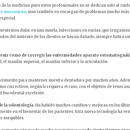
de la medicina pues estos profesionales no se dedican solo al cuid
e una sonrisa
, sino también en encargan de problemas mucho más
especial.
esentemos dolor en una muela, infecciones en encías, que tengamos
gados del sustento de los dientes se hayan dañado, siempre habrá un
venir como de corregir las enfermedades aparato estomatognát
l, el maxilar superior, el maxilar inferior y la articulación
onocimiento para mantener nuestra dentadura por muchos años. Ade
 correctivos, según lo requiera el caso, con el objetivo de tener un
d bucodental excelente.
de la odontología
. Ha habido muchos cambios y mejoras en los últi
amente en el bienestar de los pacientes. Esta nueva tecnología ha v
 asequibles.