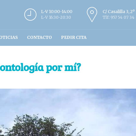
L-V 10:00-14:00
C/ Casalilla 3, 2
L-V 16:30-20:30
Tlf: 957 54 07 34
OTICIAS
CONTACTO
PEDIR CITA
ontología por mí?