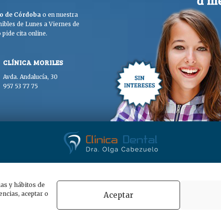
ego de Córdoba
o en nuestra
ibles de Lunes a Viernes de
pide cita online.
CLÍNICA MORILES
Avda. Andalucía, 30
957 53 77 75
. Olga Cabezuelo 2026. Todos los derechos reservados. |
Aviso legal
|
Polític
ias y hábitos de
ncias, aceptar o
Aceptar
POWERED BY
WHITE LION STUDIO