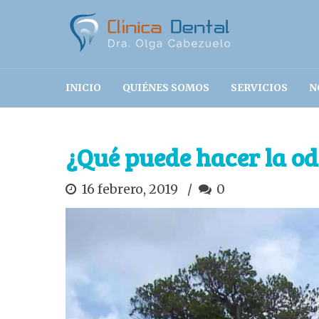
INICIO
QUIÉNES SOMOS
SERVICIOS
N
¿Qué puede hacer la od
16 febrero, 2019
0