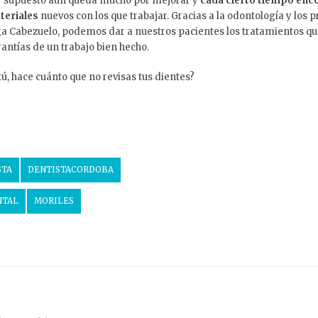
r supuesto aún queda mucho por mejorar y
cada cierto tiempo enc
teriales
nuevos con los que trabajar. Gracias a la odontología y los 
a Cabezuelo, podemos dar a nuestros pacientes los tratamientos qu
antías de un trabajo bien hecho.
tú, hace cuánto que no revisas tus dientes?
STA
DENTISTACORDOBA
NTAL
MORILES