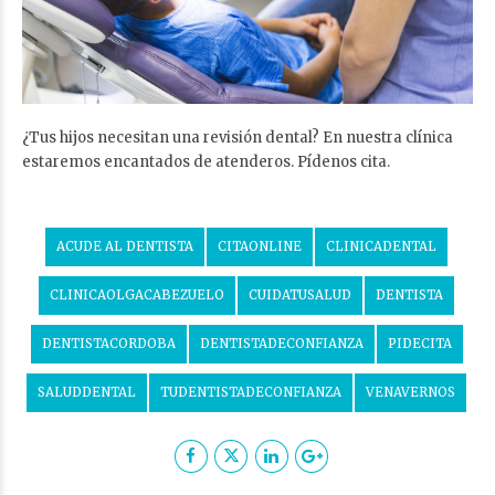
¿Tus hijos necesitan una revisión dental? En nuestra clínica
estaremos encantados de atenderos. Pídenos cita.
ACUDE AL DENTISTA
CITAONLINE
CLINICADENTAL
CLINICAOLGACABEZUELO
CUIDATUSALUD
DENTISTA
DENTISTACORDOBA
DENTISTADECONFIANZA
PIDECITA
SALUDDENTAL
TUDENTISTADECONFIANZA
VENAVERNOS