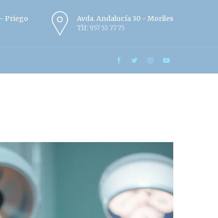
º - Priego
Avda. Andalucía 30 - Moriles
Tlf: 957 53 77 75