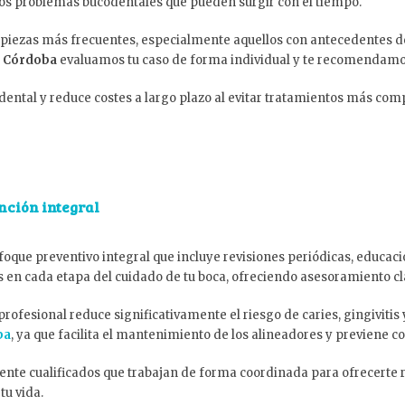
os problemas bucodentales que pueden surgir con el tiempo.
mpiezas más frecuentes, especialmente aquellos con antecedentes 
e Córdoba
evaluamos tu caso de forma individual y te recomendamo
ental y reduce costes a largo plazo al evitar tratamientos más com
nción integral
oque preventivo integral que incluye revisiones periódicas, educaci
n cada etapa del cuidado de tu boca, ofreciendo asesoramiento cla
profesional reduce significativamente el riesgo de caries, gingivi
ba
, ya que facilita el mantenimiento de los alineadores y previene 
nte cualificados que trabajan de forma coordinada para ofrecerte r
tu vida.