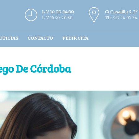
L-V 10:00-14:00
C/ Casalilla 3, 2
L-V 16:30-20:30
Tlf: 957 54 07 34
OTICIAS
CONTACTO
PEDIR CITA
iego De Córdoba