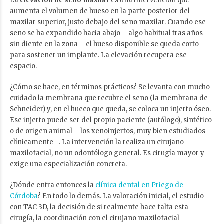
La
elevación de seno maxilar
es una intervención que
aumenta el volumen de hueso en la parte posterior del
maxilar superior, justo debajo del seno maxilar. Cuando ese
seno se ha expandido hacia abajo —algo habitual tras años
sin diente en la zona— el hueso disponible se queda corto
para sostener un implante. La elevación recupera ese
espacio.
¿Cómo se hace, en términos prácticos? Se levanta con mucho
cuidado la membrana que recubre el seno (la membrana de
Schneider) y, en el hueco que queda, se coloca un injerto óseo.
Ese injerto puede ser del propio paciente (autólogo), sintético
o de origen animal —los xenoinjertos, muy bien estudiados
clínicamente—. La intervención la realiza un cirujano
maxilofacial, no un odontólogo general. Es cirugía mayor y
exige una especialización concreta.
¿Dónde entra entonces la
clínica dental en Priego de
Córdoba
? En todo lo demás. La valoración inicial, el estudio
con TAC 3D, la decisión de si realmente hace falta esta
cirugía, la coordinación con el cirujano maxilofacial