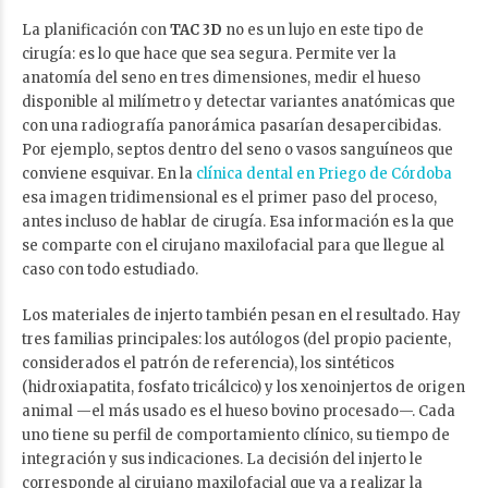
La planificación con
TAC 3D
no es un lujo en este tipo de
cirugía: es lo que hace que sea segura. Permite ver la
anatomía del seno en tres dimensiones, medir el hueso
disponible al milímetro y detectar variantes anatómicas que
con una radiografía panorámica pasarían desapercibidas.
Por ejemplo, septos dentro del seno o vasos sanguíneos que
conviene esquivar. En la
clínica dental en Priego de Córdoba
esa imagen tridimensional es el primer paso del proceso,
antes incluso de hablar de cirugía. Esa información es la que
se comparte con el cirujano maxilofacial para que llegue al
caso con todo estudiado.
Los materiales de injerto también pesan en el resultado. Hay
tres familias principales: los autólogos (del propio paciente,
considerados el patrón de referencia), los sintéticos
(hidroxiapatita, fosfato tricálcico) y los xenoinjertos de origen
animal —el más usado es el hueso bovino procesado—. Cada
uno tiene su perfil de comportamiento clínico, su tiempo de
integración y sus indicaciones. La decisión del injerto le
corresponde al cirujano maxilofacial que va a realizar la