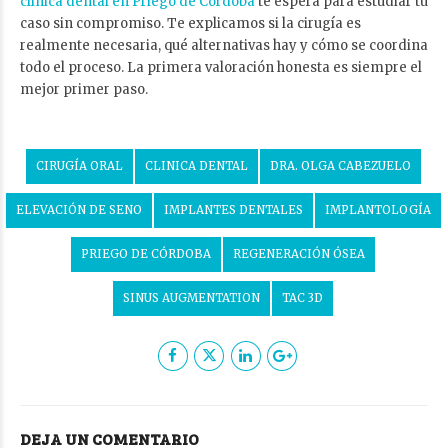
clínica dental en Priego de Córdoba
te espera para estudiar tu
caso sin compromiso. Te explicamos si la cirugía es
realmente necesaria, qué alternativas hay y cómo se coordina
todo el proceso. La primera valoración honesta es siempre el
mejor primer paso.
CIRUGÍA ORAL
CLINICA DENTAL
DRA. OLGA CABEZUELO
ELEVACIÓN DE SENO
IMPLANTES DENTALES
IMPLANTOLOGÍA
PRIEGO DE CÓRDOBA
REGENERACIÓN ÓSEA
SINUS AUGMENTATION
TAC 3D
DEJA UN COMENTARIO