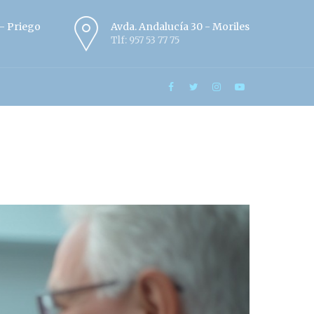
º - Priego
Avda. Andalucía 30 - Moriles
Tlf: 957 53 77 75