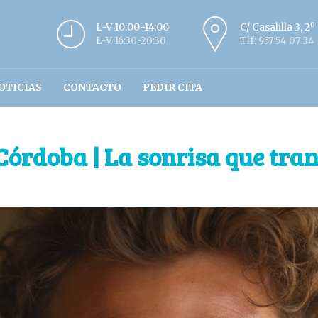
L-V 10:00-14:00
C/ Casalilla 3, 2
L-V 16:30-20:30
Tlf: 957 54 07 34
OTICIAS
CONTACTO
PEDIR CITA
 Córdoba | La sonrisa que tr