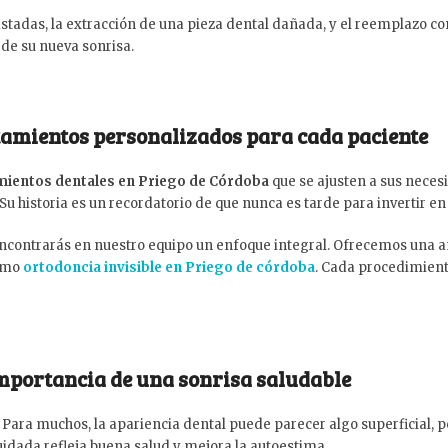
astadas, la extracción de una pieza dental dañada, y el reemplazo 
de su nueva sonrisa.
atamientos personalizados para cada paciente
mientos dentales en Priego de Córdoba
que se ajusten a sus neces
u historia es un recordatorio de que nunca es tarde para invertir en 
encontrarás en nuestro equipo un enfoque integral. Ofrecemos una 
como
ortodoncia invisible en Priego de córdoba
. Cada procedimient
importancia de una sonrisa saludable
 Para muchos, la apariencia dental puede parecer algo superficial, 
idada refleja buena salud y mejora la autoestima.