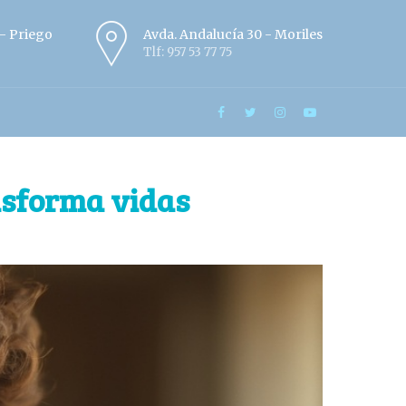
º - Priego
Avda. Andalucía 30 - Moriles
Tlf: 957 53 77 75
ansforma vidas