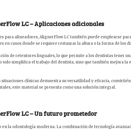
nerFlow LC – Aplicaciones adicionales
hes para alineadores, AlignerFlow LC también puede emplearse para 
les en casos donde se requiere restaurar la altura o la forma de los d
ón de retentores linguales, lo que permite a los dentistas tener un
o solo simplifica el trabajo del dentista, sino que también mejora la
ituaciones clínicas demuestra su versatilidad y eficacia, convirtiénd
tales, este material se presenta como una solución integral.
gnerFlow LC – Un futuro prometedor
 en la odontología moderna. La combinación de tecnología avanzada