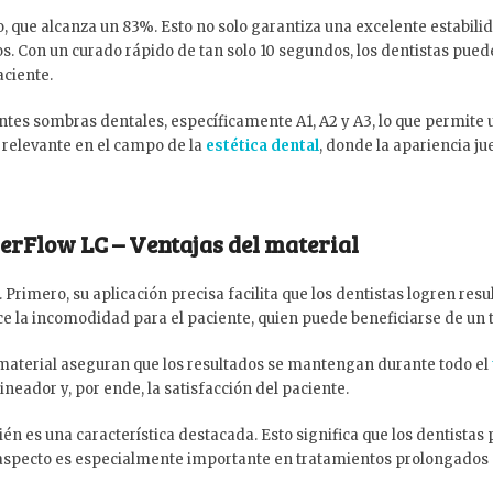
o, que alcanza un 83%. Esto no solo garantiza una excelente estabili
os. Con un curado rápido de tan solo 10 segundos, los dentistas pue
aciente.
tes sombras dentales, específicamente A1, A2 y A3, lo que permite u
 relevante en el campo de la
estética dental
, donde la apariencia ju
nerFlow LC – Ventajas del material
 Primero, su aplicación precisa facilita que los dentistas logren r
ce la incomodidad para el paciente, quien puede beneficiarse de un 
l material aseguran que los resultados se mantengan durante todo el
neador y, por ende, la satisfacción del paciente.
én es una característica destacada. Esto significa que los dentistas
 aspecto es especialmente importante en tratamientos prolongados d