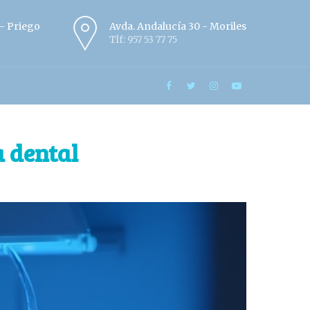
º - Priego
Avda. Andalucía 30 - Moriles
Tlf: 957 53 77 75
a dental