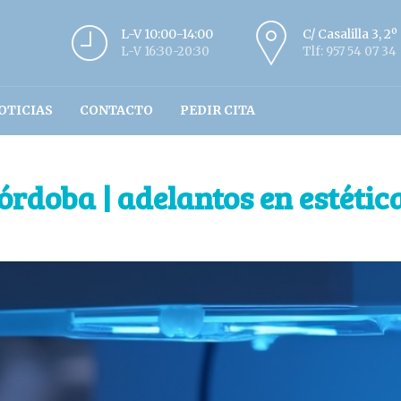
L-V 10:00-14:00
C/ Casalilla 3, 2
L-V 16:30-20:30
Tlf: 957 54 07 34
OTICIAS
CONTACTO
PEDIR CITA
órdoba | adelantos en estétic