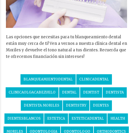
Las opciones que necesitas para tu blanqueamiento dental
están muy cerca de ti! Ven a vernos a nuestra clínica dental en
Moriles y devuelve el tono natural a tus dientes. Recuerda que
te ofrecemos financiación sin intereses!
BLANQUEAMIENTODENTAL
CLINICADENTAL
CLINICAOLGACABEZUELO
DENTAL
DENTIST
DENTISTA
DENTISTA MORILES
DENTISTRY
DIENTES
DIENTESBLANCOS
ESTETICA
ESTETICADENTAL
HEALTH
MORILES
ODONTOLOGIA
ODONTOLOGO
ORTHODONTICS