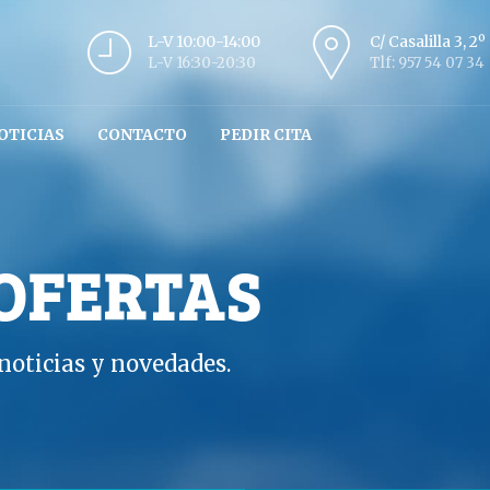
L-V 10:00-14:00
C/ Casalilla 3, 2
L-V 16:30-20:30
Tlf: 957 54 07 34
OTICIAS
CONTACTO
PEDIR CITA
 OFERTAS
oticias y novedades.