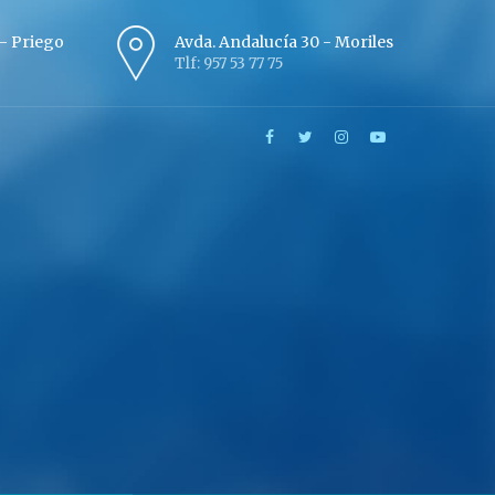
º - Priego
Avda. Andalucía 30 - Moriles
Tlf: 957 53 77 75