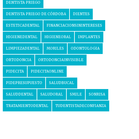
DENTISTA PRIEGO
DENTISTA PRIEGO DE CÓRDOBA
DIENTES
ESTETICADENTAL
FINANCIACIONSININTERESES
HIGIENEDENTAL
HIGIENEORAL
IMPLANTES
LIMPIEZADENTAL
MORILES
ODONTOLOGIA
ORTODONCIA
ORTODONCIAINVISIBLE
PIDECITA
PIDECITAONLINE
PIDEPRESUPUESTO
SALUDBUCAL
SALUDDENTAL
SALUDORAL
SMILE
SONRISA
TRATAMIENTODENTAL
TUDENTISTADECONFIANZA