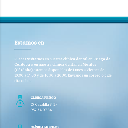
Estamos en
Puedes visitarnos en nuestra
clínica dental en Priego de
Córdoba
o en nuestra
clínica dental en Moriles
(Córdoba)
estamos disponibles de Lunes a Viernes de
10:00 a 14:00 y de 16:30 a 20:30. Envíanos un correo o pide
cita online.
CLÍNICA PRIEGO
C/ Casalilla 3, 2º
957 54 07 34
CLÍNICA MORILES