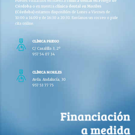
Puedes visitarnos en nuestra
clínica dental en Priego de
Córdoba
o en nuestra
clínica dental en Moriles
(Córdoba)
estamos disponibles de Lunes a Viernes de
10:00 a 14:00 y de 16:30 a 20:30. Envíanos un correo o pide
cita online.
CLÍNICA PRIEGO
C/ Casalilla 3, 2º
957 54 07 34
CLÍNICA MORILES
Avda. Andalucía, 30
957 53 77 75