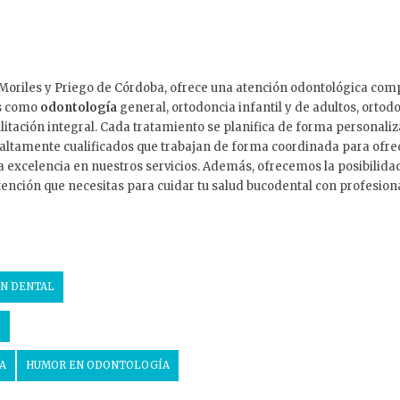
n Moriles y Priego de Córdoba, ofrece una atención odontológica co
es como
odontología
general, ortodoncia infantil y de adultos, ortodon
abilitación integral. Cada tratamiento se planifica de forma person
 altamente cualificados que trabajan de forma coordinada para ofre
a excelencia en nuestros servicios. Además, ofrecemos la posibilidad
atención que necesitas para cuidar tu salud bucodental con profesio
N DENTAL
O
A
HUMOR EN ODONTOLOGÍA