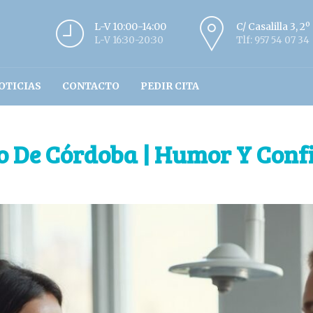
L-V 10:00-14:00
C/ Casalilla 3, 2
L-V 16:30-20:30
Tlf: 957 54 07 34
OTICIAS
CONTACTO
PEDIR CITA
go De Córdoba | Humor Y Conf