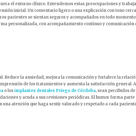
era el entorno clínico. Entendemos estas preocupaciones y trabaj
ensión inicial. Un comentario ligero o una explicación con tono cer
os pacientes se sientan seguros y acompañados en todo momento. E
orma personalizada, con acompañamiento continuo y comunicación cla
l. Reduce la ansiedad, mejora la comunicación y fortalece la relació
omprensión de los tratamientos y aumenta la satisfacción general.
ba
o los
implantes dentales Priego de Córdoba
, sean percibidos d
daciones y acuda a sus revisiones periódicas. El humor forma part
n una atención que haga sentir valorado y respetado a cada paciente