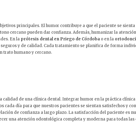
objetivos principales. El humor contribuye a que el paciente se sie
tono cercano pueden dar confianza. Además, humanizar la atención s
ades. En la
prótesis dental en Priego de Córdoba
o en la
ortodonci
 seguros y de calidad. Cada tratamiento se planifica de forma indi
un trato humano y cercano.
la calidad de una clínica dental. Integrar humor en la práctica clíni
 cada día para que nuestros pacientes se sientan satisfechos y co
lación de confianza a largo plazo. La satisfacción del paciente es
frecer una atención odontológica completa y moderna para todas las