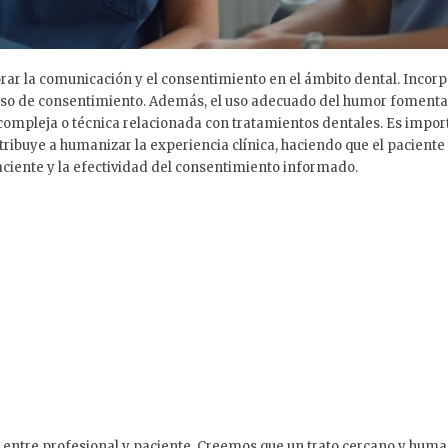
ar la comunicación y el consentimiento en el ámbito dental. Incorpo
eso de consentimiento. Además, el uso adecuado del humor fomenta u
ompleja o técnica relacionada con tratamientos dentales. Es importa
tribuye a humanizar la experiencia clínica, haciendo que el pacient
paciente y la efectividad del consentimiento informado.
 entre profesional y paciente. Creemos que un trato cercano y hum