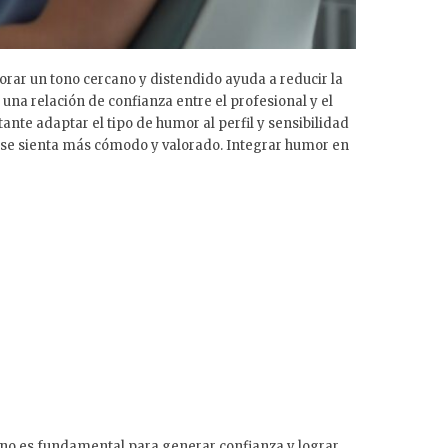
rar un tono cercano y distendido ayuda a reducir la
na relación de confianza entre el profesional y el
nte adaptar el tipo de humor al perfil y sensibilidad
e se sienta más cómodo y valorado. Integrar humor en
ano es fundamental para generar confianza y lograr