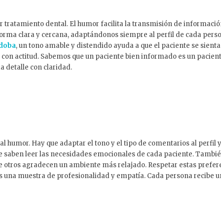
 tratamiento dental. El humor facilita la transmisión de informac
rma clara y cercana, adaptándonos siempre al perfil de cada perso
rdoba
, un tono amable y distendido ayuda a que el paciente se sient
 con actitud. Sabemos que un paciente bien informado es un pacient
a detalle con claridad.
 humor. Hay que adaptar el tono y el tipo de comentarios al perfil 
e saben leer las necesidades emocionales de cada paciente. Tambi
e otros agradecen un ambiente más relajado. Respetar estas prefere
es una muestra de profesionalidad y empatía. Cada persona recibe u