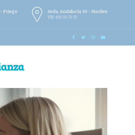
º - Priego
Avda. Andalucía 30 - Moriles
Tlf: 957 53 77 75
ianza