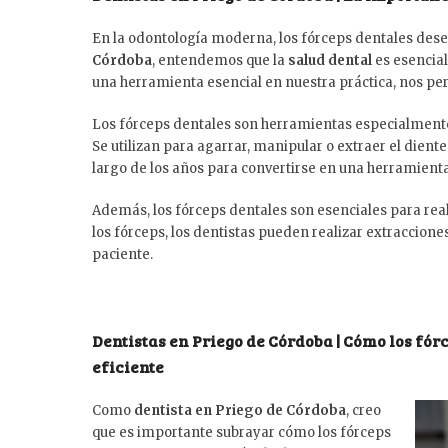
En la odontología moderna, los fórceps dentales de
Córdoba
, entendemos que la
salud dental
es esencial
una herramienta esencial en nuestra práctica, nos pe
Los fórceps dentales son herramientas especialmente d
Se utilizan para agarrar, manipular o extraer el dient
largo de los años para convertirse en una herramient
Además, los fórceps dentales son esenciales para reali
los fórceps, los dentistas pueden realizar extraccion
paciente.
Dentistas en Priego de Córdoba | Cómo los fór
eficiente
Como
dentista en Priego de Córdoba
, creo
que es importante subrayar cómo los fórceps