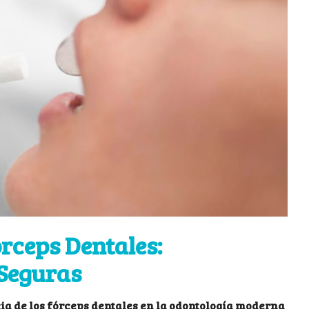
órceps Dentales:
 Seguras
cia de los fórceps dentales en la odontología moderna