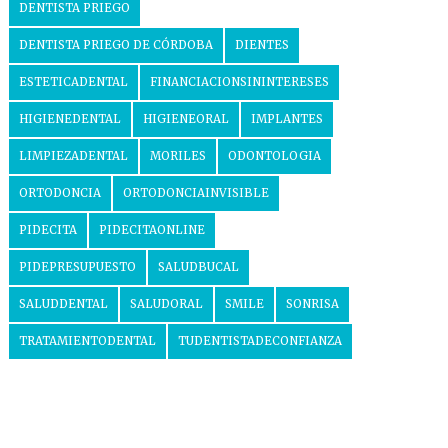
DENTISTA PRIEGO
DENTISTA PRIEGO DE CÓRDOBA
DIENTES
ESTETICADENTAL
FINANCIACIONSININTERESES
HIGIENEDENTAL
HIGIENEORAL
IMPLANTES
LIMPIEZADENTAL
MORILES
ODONTOLOGIA
ORTODONCIA
ORTODONCIAINVISIBLE
PIDECITA
PIDECITAONLINE
PIDEPRESUPUESTO
SALUDBUCAL
SALUDDENTAL
SALUDORAL
SMILE
SONRISA
TRATAMIENTODENTAL
TUDENTISTADECONFIANZA