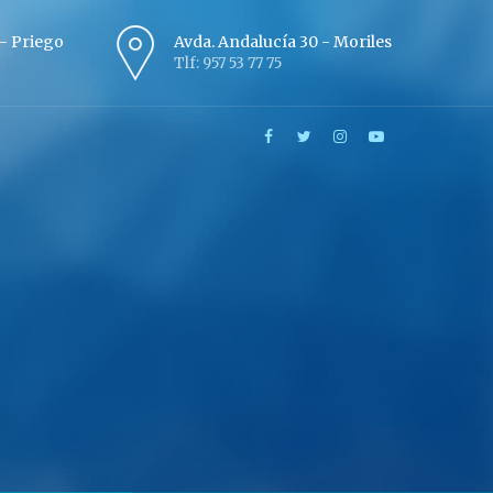
º - Priego
Avda. Andalucía 30 - Moriles
Tlf: 957 53 77 75