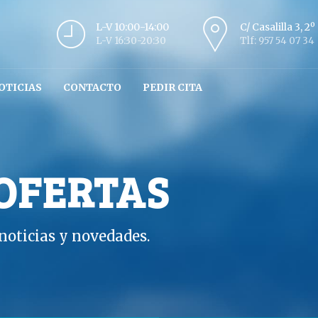
L-V 10:00-14:00
C/ Casalilla 3, 2
L-V 16:30-20:30
Tlf: 957 54 07 34
OTICIAS
CONTACTO
PEDIR CITA
 OFERTAS
oticias y novedades.