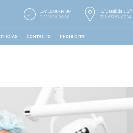
L-V 10:00-14:00
C/ Casalilla 3, 2
L-V 16:30-20:30
Tlf: 957 54 07 34
OTICIAS
CONTACTO
PEDIR CITA