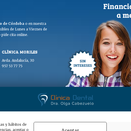
ego de Córdoba
o en nuestra
ibles de Lunes a Viernes de
pide cita online.
CLÍNICA MORILES
Avda. Andalucía, 30
957 53 77 75
. Olga Cabezuelo 2026. Todos los derechos reservados. |
Aviso legal
|
Polític
ias y hábitos de
ncias, aceptar o
Aceptar