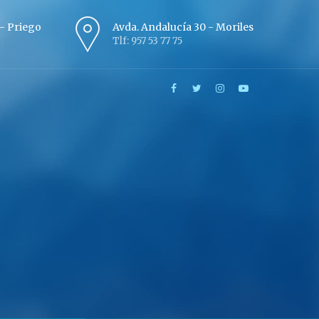
º - Priego
Avda. Andalucía 30 - Moriles
Tlf: 957 53 77 75