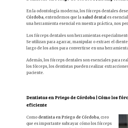
En la odontología moderna, los fórceps dentales de
Córdoba
, entendemos que la
salud dental
es esencial
una herramienta esencial en nuestra práctica, nos pe
Los fórceps dentales son herramientas especialmente d
Se utilizan para agarrar, manipular o extraer el dient
largo de los años para convertirse en una herramient
Además, los fórceps dentales son esenciales para reali
los fórceps, los dentistas pueden realizar extraccion
paciente.
Dentistas en Priego de Córdoba | Cómo los fór
eficiente
Como
dentista en Priego de Córdoba
, creo
que es importante subrayar cómo los fórceps