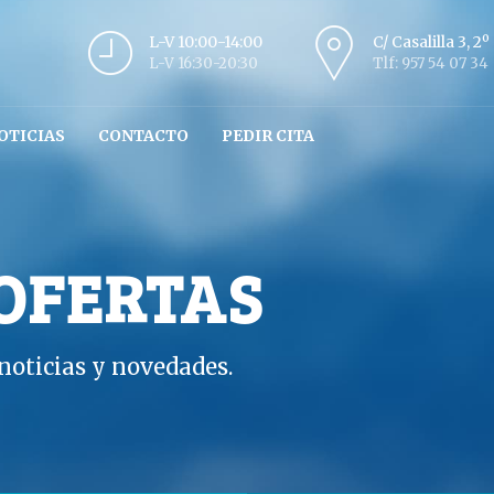
L-V 10:00-14:00
C/ Casalilla 3, 2
L-V 16:30-20:30
Tlf: 957 54 07 34
OTICIAS
CONTACTO
PEDIR CITA
 OFERTAS
oticias y novedades.