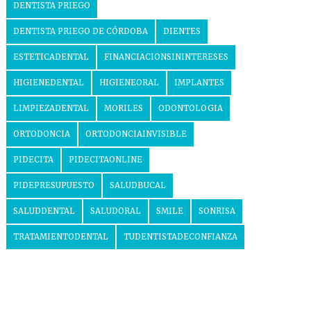
DENTISTA PRIEGO
DENTISTA PRIEGO DE CÓRDOBA
DIENTES
ESTETICADENTAL
FINANCIACIONSININTERESES
HIGIENEDENTAL
HIGIENEORAL
IMPLANTES
LIMPIEZADENTAL
MORILES
ODONTOLOGIA
ORTODONCIA
ORTODONCIAINVISIBLE
PIDECITA
PIDECITAONLINE
PIDEPRESUPUESTO
SALUDBUCAL
SALUDDENTAL
SALUDORAL
SMILE
SONRISA
TRATAMIENTODENTAL
TUDENTISTADECONFIANZA