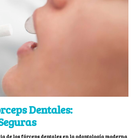
órceps Dentales:
 Seguras
cia de los fórceps dentales en la odontología moderna