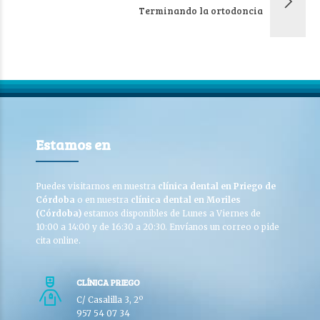
Terminando la ortodoncia
Estamos en
Puedes visitarnos en nuestra
clínica dental en Priego de
Córdoba
o en nuestra
clínica dental en Moriles
(Córdoba)
estamos disponibles de Lunes a Viernes de
10:00 a 14:00 y de 16:30 a 20:30. Envíanos un correo o pide
cita online.
CLÍNICA PRIEGO
C/ Casalilla 3, 2º
957 54 07 34