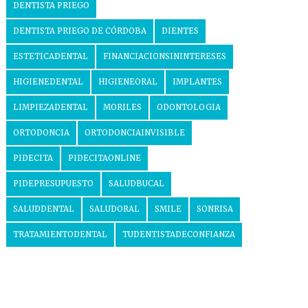
DENTISTA PRIEGO
DENTISTA PRIEGO DE CÓRDOBA
DIENTES
ESTETICADENTAL
FINANCIACIONSININTERESES
HIGIENEDENTAL
HIGIENEORAL
IMPLANTES
LIMPIEZADENTAL
MORILES
ODONTOLOGIA
ORTODONCIA
ORTODONCIAINVISIBLE
PIDECITA
PIDECITAONLINE
PIDEPRESUPUESTO
SALUDBUCAL
SALUDDENTAL
SALUDORAL
SMILE
SONRISA
TRATAMIENTODENTAL
TUDENTISTADECONFIANZA