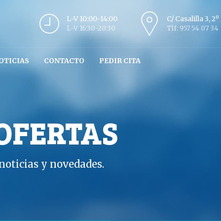
L-V 10:00-14:00
C/ Casalilla 3, 2
L-V 16:30-20:30
Tlf: 957 54 07 34
OTICIAS
CONTACTO
PEDIR CITA
 OFERTAS
oticias y novedades.