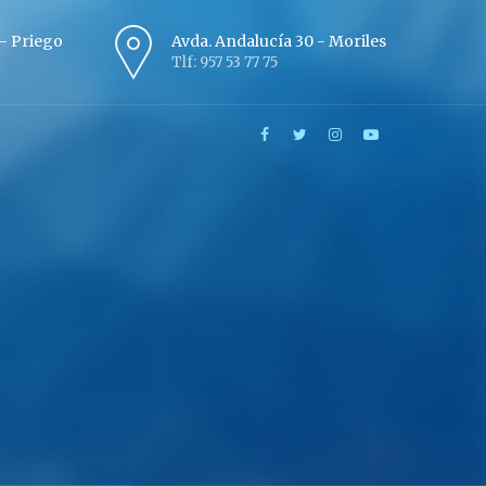
º - Priego
Avda. Andalucía 30 - Moriles
Tlf: 957 53 77 75