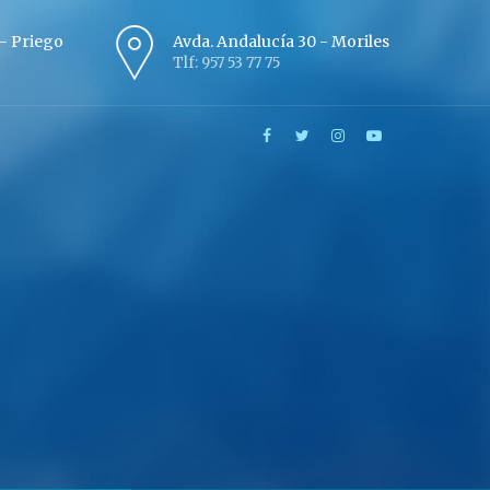
º - Priego
Avda. Andalucía 30 - Moriles
Tlf: 957 53 77 75