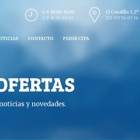
L-V 10:00-14:00
C/ Casalilla 3, 2
L-V 16:30-20:30
Tlf: 957 54 07 34
OTICIAS
CONTACTO
PEDIR CITA
 OFERTAS
oticias y novedades.