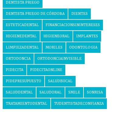
DENTISTA PRIEGO
DENTISTA PRIEGO DE CÓRDOBA
DIENTES
ESTETICADENTAL
FINANCIACIONSININTERESES
HIGIENEDENTAL
HIGIENEORAL
IMPLANTES
LIMPIEZADENTAL
MORILES
ODONTOLOGIA
ORTODONCIA
ORTODONCIAINVISIBLE
PIDECITA
PIDECITAONLINE
PIDEPRESUPUESTO
SALUDBUCAL
SALUDDENTAL
SALUDORAL
SMILE
SONRISA
TRATAMIENTODENTAL
TUDENTISTADECONFIANZA