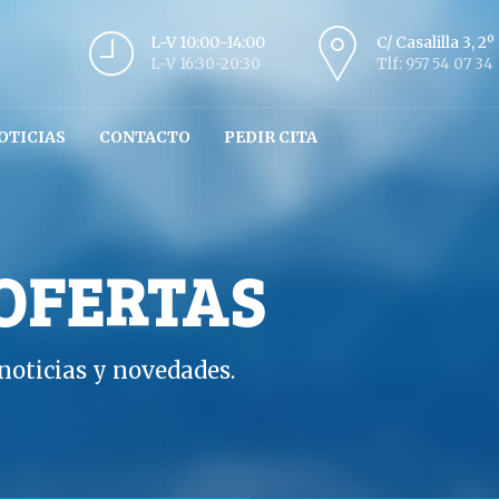
L-V 10:00-14:00
C/ Casalilla 3, 2
L-V 16:30-20:30
Tlf: 957 54 07 34
OTICIAS
CONTACTO
PEDIR CITA
 OFERTAS
oticias y novedades.