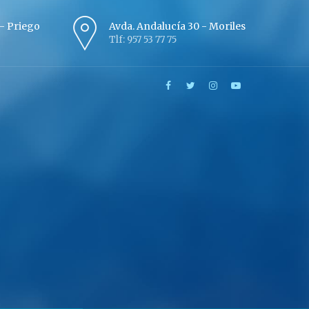
º - Priego
Avda. Andalucía 30 - Moriles
Tlf: 957 53 77 75