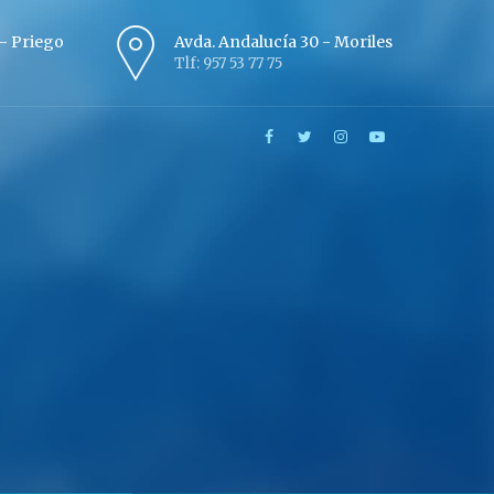
º - Priego
Avda. Andalucía 30 - Moriles
Tlf: 957 53 77 75