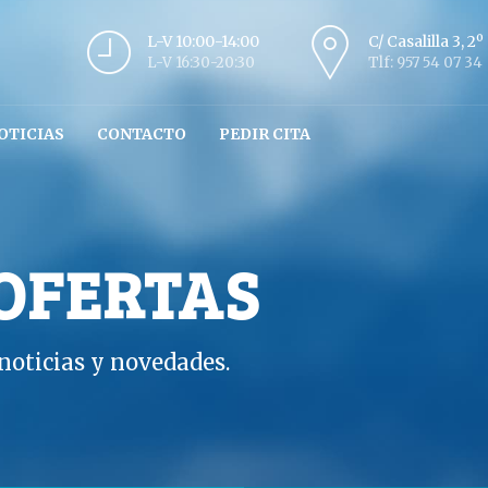
L-V 10:00-14:00
C/ Casalilla 3, 2
L-V 16:30-20:30
Tlf: 957 54 07 34
OTICIAS
CONTACTO
PEDIR CITA
 OFERTAS
oticias y novedades.