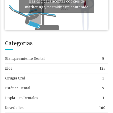
Haz clic para aceptar cookies de
marketing y permitir este contenido
Categorias
Blanqueamiento Dental
5
Blog
125
Cirugía Oral
1
Estética Dental
5
Implantes Dentales
3
Novedades
160