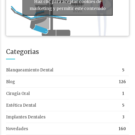
Haz clic para aceptar cookies de
marketing y permitir este contenido
Categorias
Blanqueamiento Dental
5
Blog
126
Cirugía Oral
1
Estética Dental
5
Implantes Dentales
3
Novedades
160