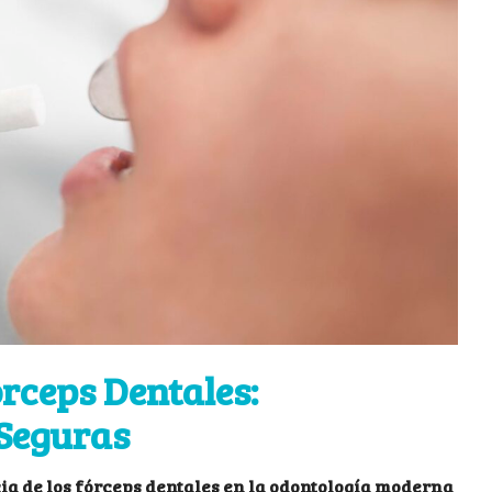
órceps Dentales:
 Seguras
cia de los fórceps dentales en la odontología moderna