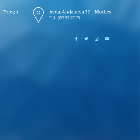
º - Priego
Avda. Andalucía 30 - Moriles
Tlf: 957 53 77 75