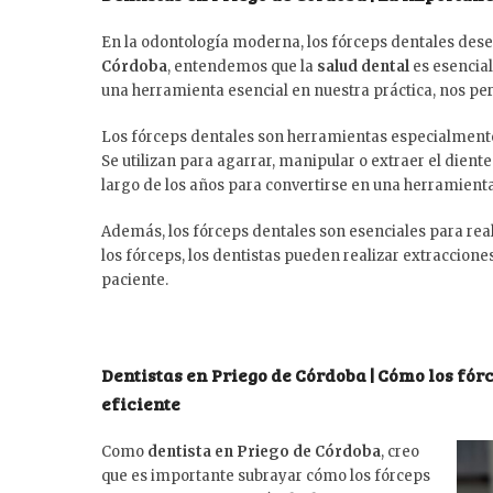
En la odontología moderna, los fórceps dentales de
Córdoba
, entendemos que la
salud dental
es esencial
una herramienta esencial en nuestra práctica, nos pe
Los fórceps dentales son herramientas especialmente d
Se utilizan para agarrar, manipular o extraer el dient
largo de los años para convertirse en una herramient
Además, los fórceps dentales son esenciales para reali
los fórceps, los dentistas pueden realizar extraccion
paciente.
Dentistas en Priego de Córdoba | Cómo los fór
eficiente
Como
dentista en Priego de Córdoba
, creo
que es importante subrayar cómo los fórceps