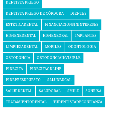
DENTISTA PRIEGO
DENTISTA PRIEGO DE CÓRDOBA
DIENTES
ESTETICADENTAL
FINANCIACIONSININTERESES
HIGIENEDENTAL
HIGIENEORAL
IMPLANTES
LIMPIEZADENTAL
MORILES
ODONTOLOGIA
ORTODONCIA
ORTODONCIAINVISIBLE
PIDECITA
PIDECITAONLINE
PIDEPRESUPUESTO
SALUDBUCAL
SALUDDENTAL
SALUDORAL
SMILE
SONRISA
TRATAMIENTODENTAL
TUDENTISTADECONFIANZA