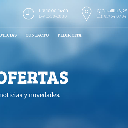
L-V 10:00-14:00
C/ Casalilla 3, 2
L-V 16:30-20:30
Tlf: 957 54 07 34
OTICIAS
CONTACTO
PEDIR CITA
 OFERTAS
oticias y novedades.