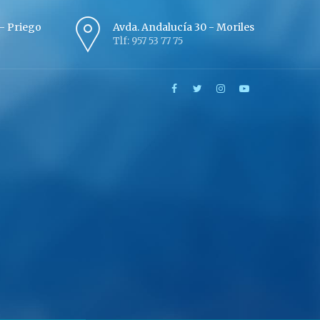
º - Priego
Avda. Andalucía 30 - Moriles
Tlf: 957 53 77 75