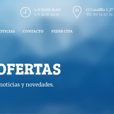
L-V 10:00-14:00
C/ Casalilla 3, 2
L-V 16:30-20:30
Tlf: 957 54 07 34
OTICIAS
CONTACTO
PEDIR CITA
 OFERTAS
oticias y novedades.