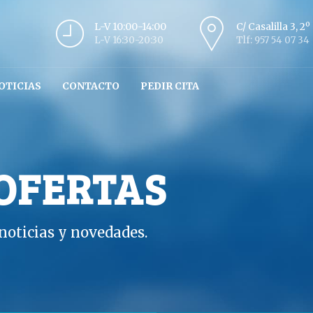
L-V 10:00-14:00
C/ Casalilla 3, 2
L-V 16:30-20:30
Tlf: 957 54 07 34
OTICIAS
CONTACTO
PEDIR CITA
 OFERTAS
oticias y novedades.