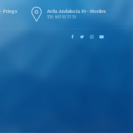
º - Priego
Avda. Andalucía 30 - Moriles
Tlf: 957 53 77 75