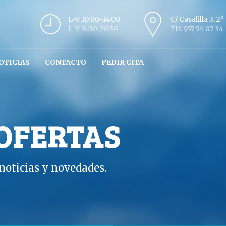
L-V 10:00-14:00
C/ Casalilla 3, 2
L-V 16:30-20:30
Tlf: 957 54 07 34
OTICIAS
CONTACTO
PEDIR CITA
 OFERTAS
oticias y novedades.