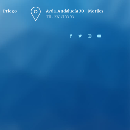
º - Priego
Avda. Andalucía 30 - Moriles
Tlf: 957 53 77 75