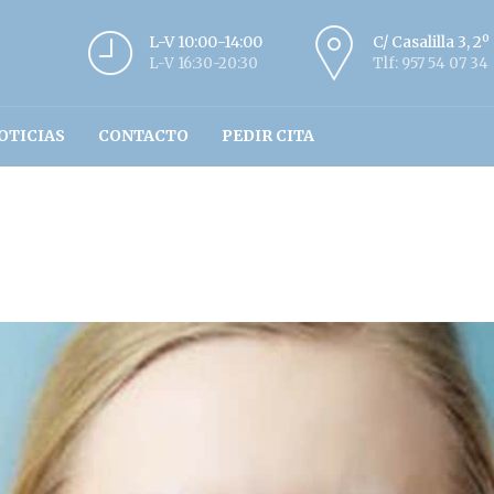
L-V 10:00-14:00
C/ Casalilla 3, 2
L-V 16:30-20:30
Tlf: 957 54 07 34
OTICIAS
CONTACTO
PEDIR CITA