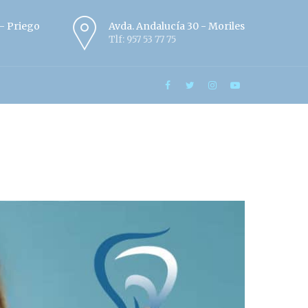
º - Priego
Avda. Andalucía 30 - Moriles
Tlf: 957 53 77 75