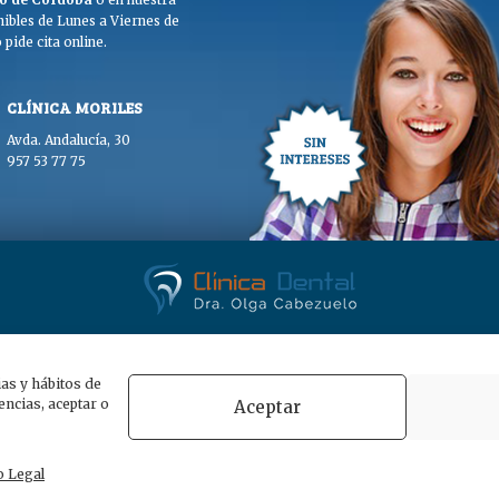
ibles de Lunes a Viernes de
pide cita online.
CLÍNICA MORILES
Avda. Andalucía, 30
957 53 77 75
. Olga Cabezuelo 2026. Todos los derechos reservados. |
Aviso legal
|
Polític
ias y hábitos de
ncias, aceptar o
Aceptar
POWERED BY
WHITE LION STUDIO
o Legal