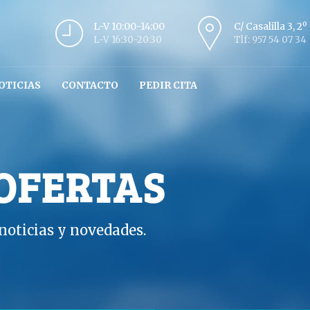
L-V 10:00-14:00
C/ Casalilla 3, 2
L-V 16:30-20:30
Tlf: 957 54 07 34
OTICIAS
CONTACTO
PEDIR CITA
 OFERTAS
oticias y novedades.