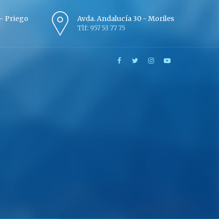
º - Priego
Avda. Andalucía 30 - Moriles
Tlf: 957 53 77 75