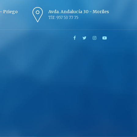
º - Priego
Avda. Andalucía 30 - Moriles
Tlf: 957 53 77 75