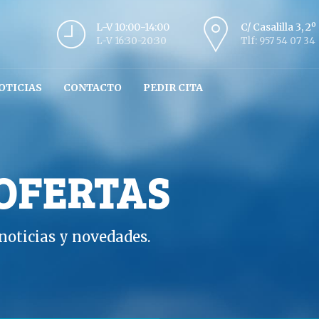
L-V 10:00-14:00
C/ Casalilla 3, 2
L-V 16:30-20:30
Tlf: 957 54 07 34
OTICIAS
CONTACTO
PEDIR CITA
 OFERTAS
oticias y novedades.