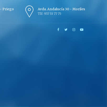
º - Priego
Avda. Andalucía 30 - Moriles
Tlf: 957 53 77 75