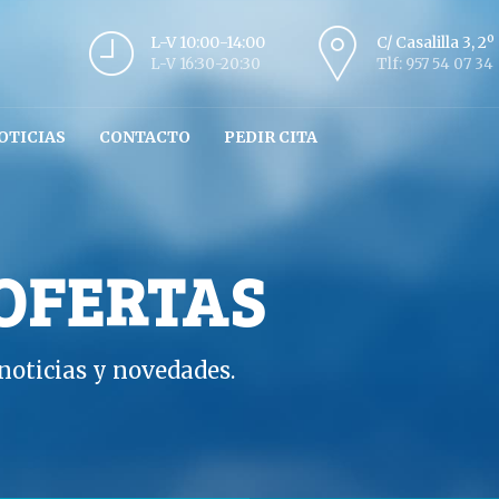
L-V 10:00-14:00
C/ Casalilla 3, 2
L-V 16:30-20:30
Tlf: 957 54 07 34
OTICIAS
CONTACTO
PEDIR CITA
 OFERTAS
oticias y novedades.