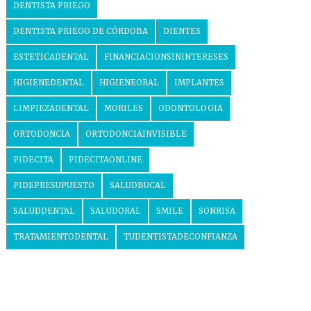
DENTISTA PRIEGO
DENTISTA PRIEGO DE CÓRDOBA
DIENTES
ESTETICADENTAL
FINANCIACIONSININTERESES
HIGIENEDENTAL
HIGIENEORAL
IMPLANTES
LIMPIEZADENTAL
MORILES
ODONTOLOGIA
ORTODONCIA
ORTODONCIAINVISIBLE
PIDECITA
PIDECITAONLINE
PIDEPRESUPUESTO
SALUDBUCAL
SALUDDENTAL
SALUDORAL
SMILE
SONRISA
TRATAMIENTODENTAL
TUDENTISTADECONFIANZA