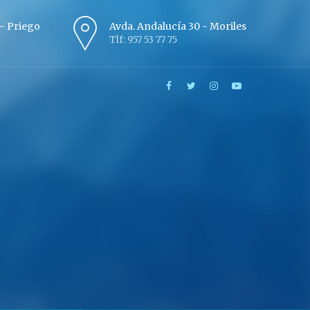
º - Priego
Avda. Andalucía 30 - Moriles
Tlf: 957 53 77 75