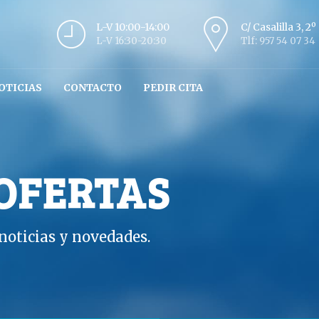
L-V 10:00-14:00
C/ Casalilla 3, 2
L-V 16:30-20:30
Tlf: 957 54 07 34
OTICIAS
CONTACTO
PEDIR CITA
 OFERTAS
oticias y novedades.