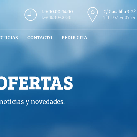
L-V 10:00-14:00
C/ Casalilla 3, 2
L-V 16:30-20:30
Tlf: 957 54 07 34
OTICIAS
CONTACTO
PEDIR CITA
 OFERTAS
oticias y novedades.