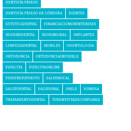
DENTISTA PRIEGO
DENTISTA PRIEGO DE CÓRDOBA
DIENTES
ESTETICADENTAL
FINANCIACIONSININTERESES
HIGIENEDENTAL
HIGIENEORAL
IMPLANTES
LIMPIEZADENTAL
MORILES
ODONTOLOGIA
ORTODONCIA
ORTODONCIAINVISIBLE
PIDECITA
PIDECITAONLINE
PIDEPRESUPUESTO
SALUDBUCAL
SALUDDENTAL
SALUDORAL
SMILE
SONRISA
TRATAMIENTODENTAL
TUDENTISTADECONFIANZA