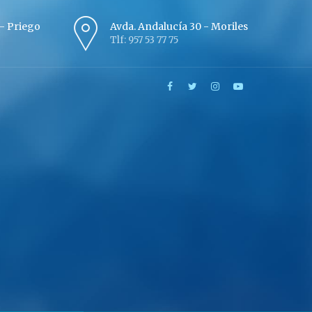
º - Priego
Avda. Andalucía 30 - Moriles
Tlf: 957 53 77 75