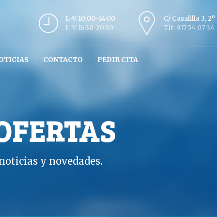
L-V 10:00-14:00
C/ Casalilla 3, 2
L-V 16:30-20:30
Tlf: 957 54 07 34
OTICIAS
CONTACTO
PEDIR CITA
 OFERTAS
oticias y novedades.