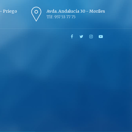
º - Priego
Avda. Andalucía 30 - Moriles
Tlf: 957 53 77 75