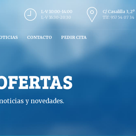
L-V 10:00-14:00
C/ Casalilla 3, 2
L-V 16:30-20:30
Tlf: 957 54 07 34
OTICIAS
CONTACTO
PEDIR CITA
 OFERTAS
oticias y novedades.