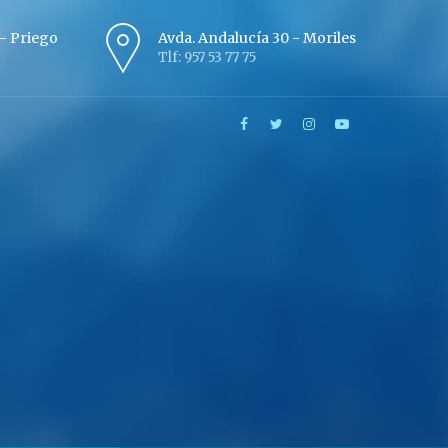
º - Priego
Avda. Andalucía 30 - Moriles
Tlf: 957 53 77 75