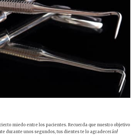
ierto miedo entre los pacientes. Recuerda que nuestro objetivo
ente durante unos segundos, tus dientes te lo agradecerán!