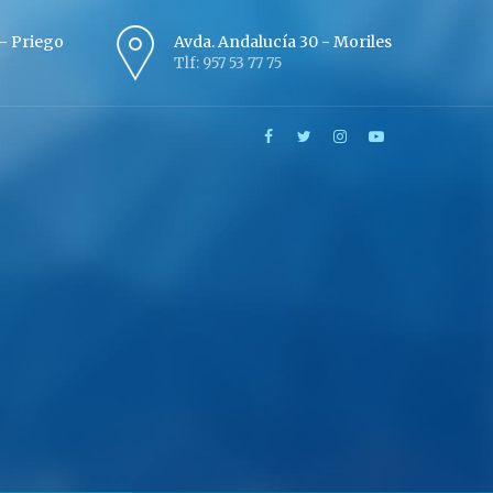
º - Priego
Avda. Andalucía 30 - Moriles
Tlf: 957 53 77 75