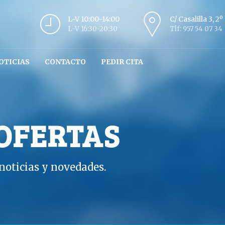
L-V 10:00-14:00
C/ Casalilla 3, 2
L-V 16:30-20:30
Tlf: 957 54 07 34
OTICIAS
CONTACTO
PEDIR CITA
 OFERTAS
oticias y novedades.