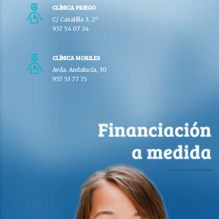
CLÍNICA PRIEGO
C/ Casalilla 3, 2º
957 54 07 34
CLÍNICA MORILES
Avda. Andalucía, 30
957 53 77 75