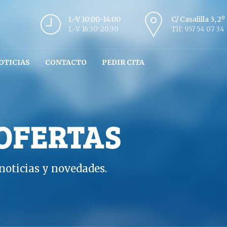
L-V 10:00-14:00
C/ Casalilla 3, 2
L-V 16:30-20:30
Tlf: 957 54 07 34
OTICIAS
CONTACTO
PEDIR CITA
 OFERTAS
oticias y novedades.