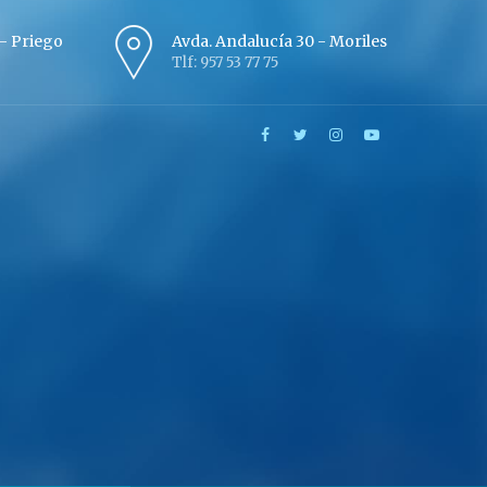
º - Priego
Avda. Andalucía 30 - Moriles
Tlf: 957 53 77 75