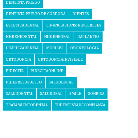
DENTISTA PRIEGO
DENTISTA PRIEGO DE CÓRDOBA
DIENTES
ESTETICADENTAL
FINANCIACIONSININTERESES
HIGIENEDENTAL
HIGIENEORAL
IMPLANTES
LIMPIEZADENTAL
MORILES
ODONTOLOGIA
ORTODONCIA
ORTODONCIAINVISIBLE
PIDECITA
PIDECITAONLINE
PIDEPRESUPUESTO
SALUDBUCAL
SALUDDENTAL
SALUDORAL
SMILE
SONRISA
TRATAMIENTODENTAL
TUDENTISTADECONFIANZA