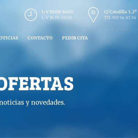
L-V 10:00-14:00
C/ Casalilla 3, 2
L-V 16:30-20:30
Tlf: 957 54 07 34
OTICIAS
CONTACTO
PEDIR CITA
 OFERTAS
oticias y novedades.