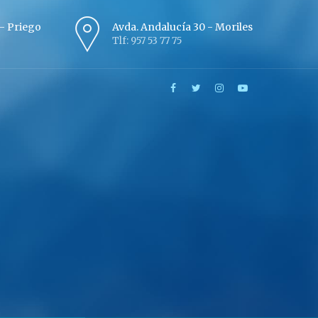
º - Priego
Avda. Andalucía 30 - Moriles
Tlf: 957 53 77 75