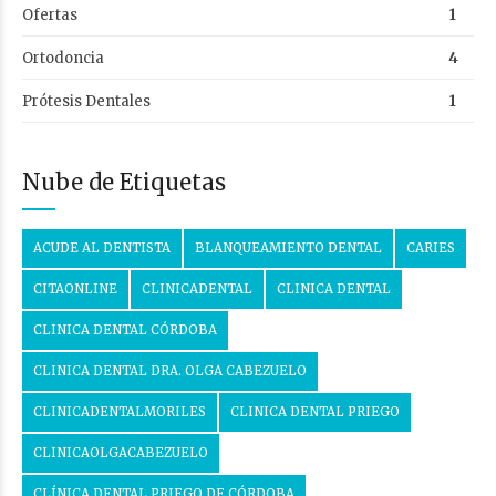
Ofertas
1
Ortodoncia
4
Prótesis Dentales
1
Nube de Etiquetas
ACUDE AL DENTISTA
BLANQUEAMIENTO DENTAL
CARIES
CITAONLINE
CLINICADENTAL
CLINICA DENTAL
CLINICA DENTAL CÓRDOBA
CLINICA DENTAL DRA. OLGA CABEZUELO
CLINICADENTALMORILES
CLINICA DENTAL PRIEGO
CLINICAOLGACABEZUELO
CLÍNICA DENTAL PRIEGO DE CÓRDOBA