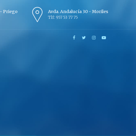
º - Priego
Avda. Andalucía 30 - Moriles
Tlf: 957 53 77 75