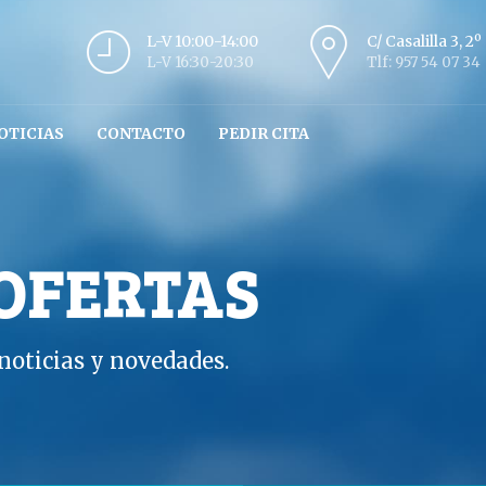
L-V 10:00-14:00
C/ Casalilla 3, 2
L-V 16:30-20:30
Tlf: 957 54 07 34
OTICIAS
CONTACTO
PEDIR CITA
 OFERTAS
oticias y novedades.